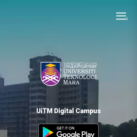
Men
UiTM Digital Campus